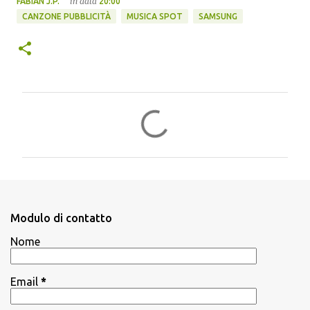
in data
FABIAN J.P.
20:00
CANZONE PUBBLICITÀ
MUSICA SPOT
SAMSUNG
C
o
m
m
e
n
Modulo di contatto
t
Nome
i
Email
*