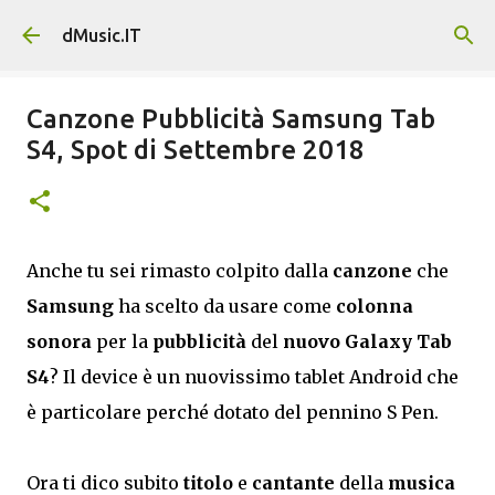
Passa ai contenuti principali
dMusic.IT
Canzone Pubblicità Samsung Tab
S4, Spot di Settembre 2018
Anche tu sei rimasto colpito dalla
canzone
che
Samsung
ha scelto da usare come
colonna
sonora
per la
pubblicità
del
nuovo Galaxy Tab
S4
? Il device è un nuovissimo tablet Android che
è particolare perché dotato del pennino S Pen.
Ora ti dico subito
titolo
e
cantante
della
musica