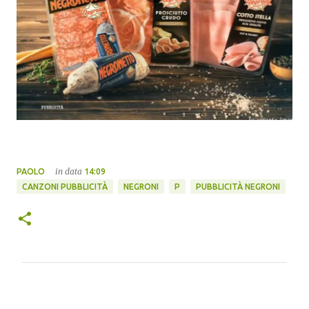
in data
PAOLO
14:09
CANZONI PUBBLICITÀ
NEGRONI
P
PUBBLICITÀ NEGRONI
C
o