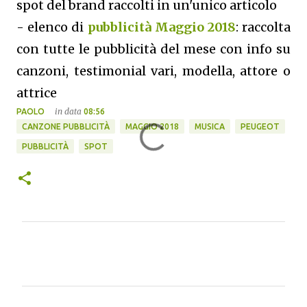
spot del brand raccolti in un'unico articolo
- elenco di
pubblicità Maggio 2018
: raccolta
con tutte le pubblicità del mese con info su
canzoni, testimonial vari, modella, attore o
attrice
in data
PAOLO
08:56
CANZONE PUBBLICITÀ
MAGGIO 2018
MUSICA
PEUGEOT
PUBBLICITÀ
SPOT
C
o
m
m