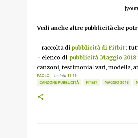
[yout
Vedi anche altre pubblicità che potr
- raccolta di
pubblicità di Fitbit
: tu
- elenco di
pubblicità Maggio 2018
canzoni, testimonial vari, modella, at
in data
PAOLO
11:59
CANZONE PUBBLICITÀ
FITBIT
MAGGIO 2018
M
C