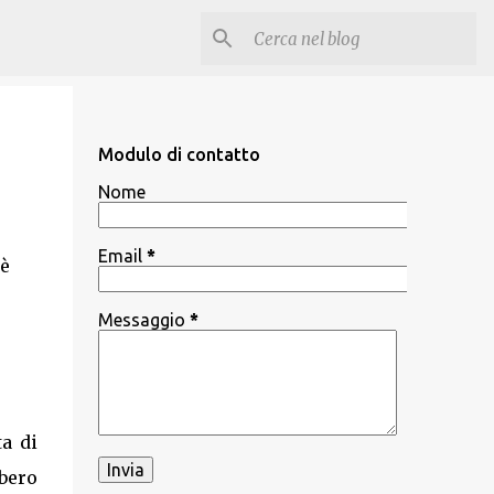
Modulo di contatto
Nome
Email
*
 è
Messaggio
*
ta di
bbero