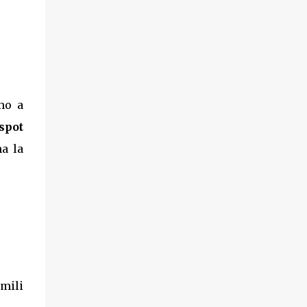
mo a
spot
a la
imili