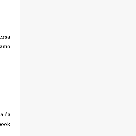
ersa
iamo
ta da
ebook