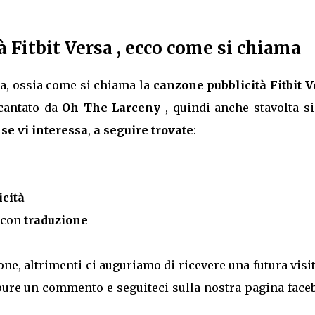
à Fitbit Versa , ecco come si chiama
sa, ossia come si chiama la
canzone pubblicità Fitbit V
cantato da
Oh The Larceny
, quindi anche stavolta s
,
se vi interessa
,
a seguire trovate
:
cità
 con
traduzione
one, altrimenti ci auguriamo di ricevere una futura visi
e pure un commento e seguiteci sulla nostra pagina fac