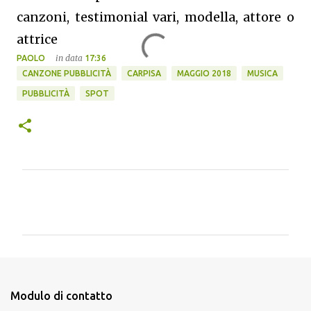
canzoni, testimonial vari, modella, attore o
attrice
in data
PAOLO
17:36
CANZONE PUBBLICITÀ
CARPISA
MAGGIO 2018
MUSICA
PUBBLICITÀ
SPOT
C
o
m
m
e
n
Modulo di contatto
t