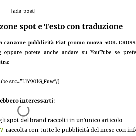
[ads-post]
zone spot e Testo con traduzione
la
canzone pubblicità Fiat promo nuova 500L CROSS
og oppure potete anche andare su YouTube se prefer
tra:
ube src="LlY90lG_Fuw"/]
ebbero interessarti:
 gli spot del brand raccolti in un'unico articolo
17
: raccolta con tutte le pubblicità del mese con inf