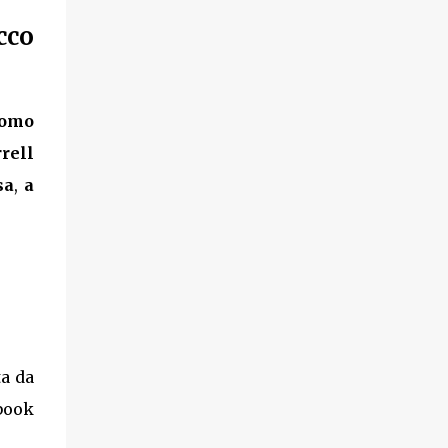
cco
romo
rell
sa
,
a
ta da
ebook