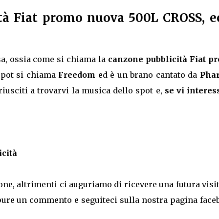
ità Fiat promo nuova 500L CROSS, e
sa, ossia come si chiama la
canzone pubblicità Fiat p
 spot si chiama
Freedom
ed è un brano cantato da
Phar
iusciti a trovarvi la musica dello spot e,
se vi interes
cità
one, altrimenti ci auguriamo di ricevere una futura visi
e pure un commento e seguiteci sulla nostra pagina fac