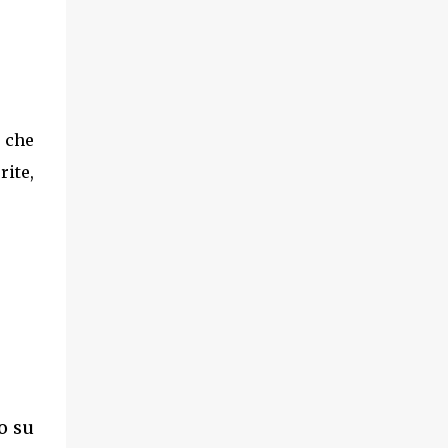
che
ite,
o su