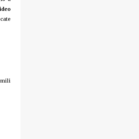
ideo
cate
imili