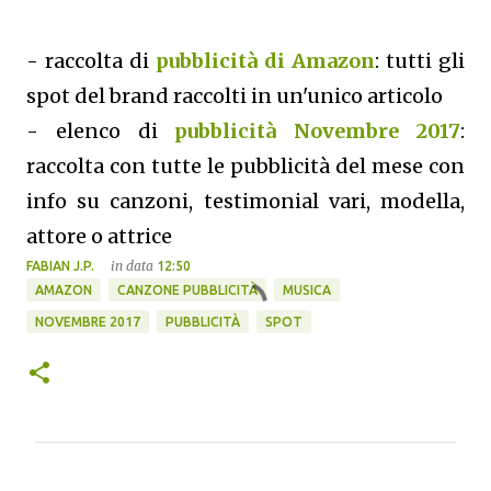
- raccolta di
pubblicità di Amazon
: tutti gli
spot del brand raccolti in un'unico articolo
- elenco di
pubblicità Novembre 2017
:
raccolta con tutte le pubblicità del mese con
info su canzoni, testimonial vari, modella,
attore o attrice
in data
FABIAN J.P.
12:50
AMAZON
CANZONE PUBBLICITÀ
MUSICA
NOVEMBRE 2017
PUBBLICITÀ
SPOT
C