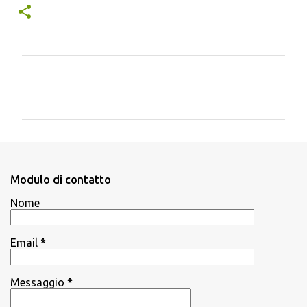
C
o
m
m
e
n
Modulo di contatto
t
Nome
i
Email
*
Messaggio
*