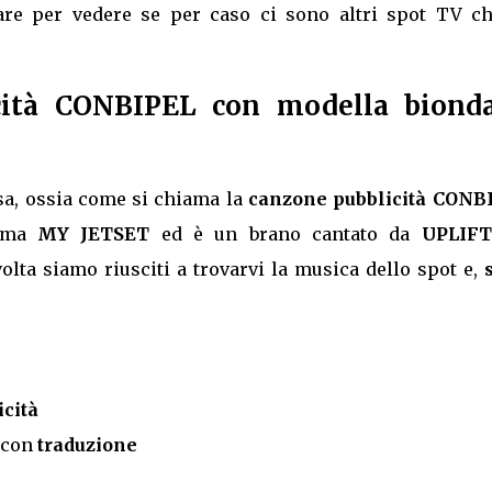
are per vedere se per caso ci sono altri spot TV ch
cità CONBIPEL con modella biond
sa, ossia come si chiama la
canzone pubblicità CONB
ama
MY JETSET
ed è un brano cantato da
UPLIF
olta siamo riusciti a trovarvi la musica dello spot e,
cità
 con
traduzione