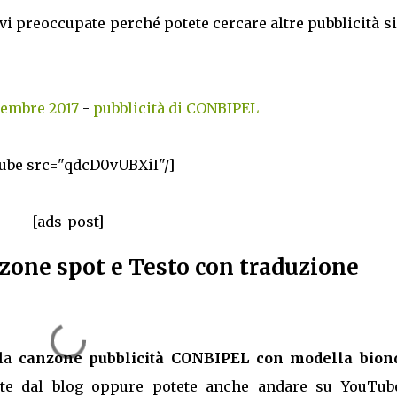
vi preoccupate perché potete cercare altre pubblicità s
tembre 2017
-
pubblicità di CONBIPEL
ube src="qdcD0vUBXiI"/]
[ads-post]
zone spot e Testo con traduzione
lla
canzone pubblicità CONBIPEL con modella bion
nte dal blog oppure potete anche andare su YouTub