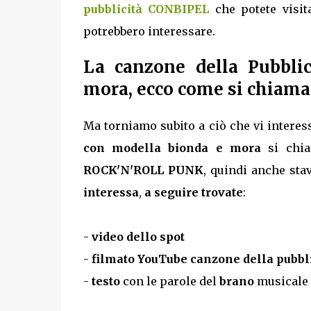
pubblicità CONBIPEL
che potete visit
potrebbero interessare.
La canzone della Pubbli
mora, ecco come si chiama
Ma torniamo subito a ciò che vi interes
con modella bionda e mora
si chi
ROCK'N'ROLL PUNK
, quindi anche stav
interessa
,
a seguire trovate
:
-
video dello spot
-
filmato YouTube canzone della pubbli
-
testo
con le parole del
brano
musicale