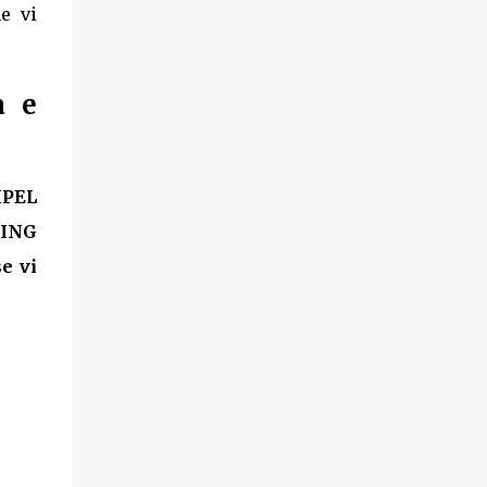
e vi
a e
IPEL
TING
se vi