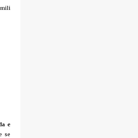
imili
da e
e se