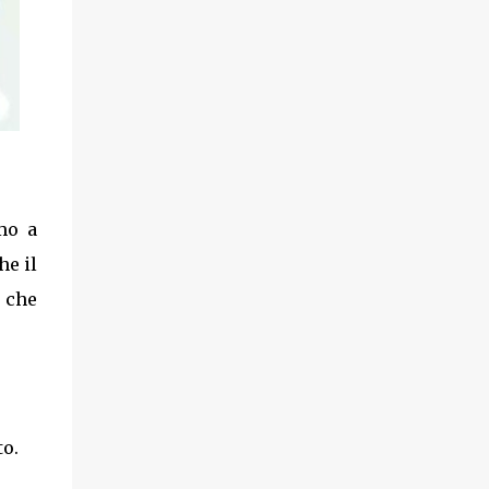
mo a
he il
 che
to.