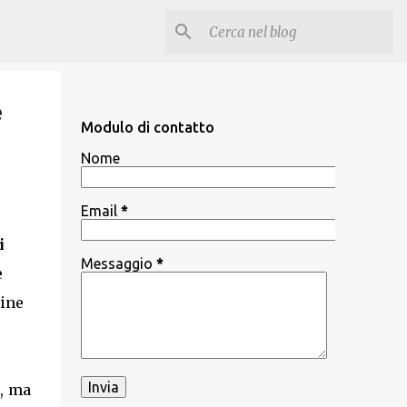
e
Modulo di contatto
Nome
Email
*
i
Messaggio
*
e
gine
o, ma