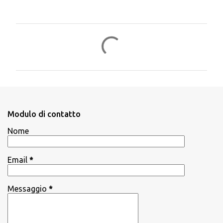
C
o
m
m
e
n
Modulo di contatto
t
Nome
i
Email
*
Messaggio
*