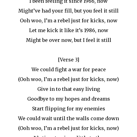
I been feeling it since 1966, now
Might’ve had your fill, but you feel it still
Ooh woo, I’m a rebel just for kicks, now
Let me kick it like it’s 1986, now
Might be over now, but I feel it still
[Verse 3]
We could fight a war for peace
(Ooh woo, I’m a rebel just for kicks, now)
Give in to that easy living
Goodbye to my hopes and dreams
Start flipping for my enemies
We could wait until the walls come down
(Ooh woo, I’m a rebel just for kicks, now)