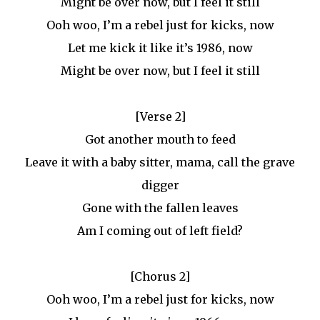
Might be over now, but I feel it still
Ooh woo, I’m a rebel just for kicks, now
Let me kick it like it’s 1986, now
Might be over now, but I feel it still
[Verse 2]
Got another mouth to feed
Leave it with a baby sitter, mama, call the grave
digger
Gone with the fallen leaves
Am I coming out of left field?
[Chorus 2]
Ooh woo, I’m a rebel just for kicks, now