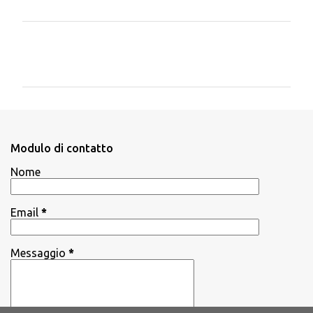
C
o
m
m
e
n
Modulo di contatto
t
Nome
i
Email
*
Messaggio
*