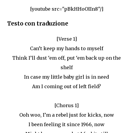
[youtube src="pBkHHoOIIn8"/]
Testo con traduzione
[Verse 1]
Can’t keep my hands to myself
Think I’ll dust ‘em off, put ‘em back up on the
shelf
In case my little baby girl is in need
Am I coming out of left field?
[Chorus 1]
Ooh woo, I’m a rebel just for kicks, now
I been feeling it since 1966, now