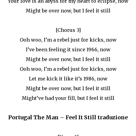
Your love is an abyss for my heart to eclipse, now
Might be over now, but I feel it still
[Chorus 3]
Ooh woo, I’m a rebel just for kicks, now
I’ve been feeling it since 1966, now
Might be over now, but I feel it still
Ooh woo, I’m a rebel just for kicks, now
Let me kick it like it’s 1986, now
Might be over now, but I feel it still
Might’ve had your fill, but I feel it still
Portugal The Man – Feel It Still traduzione