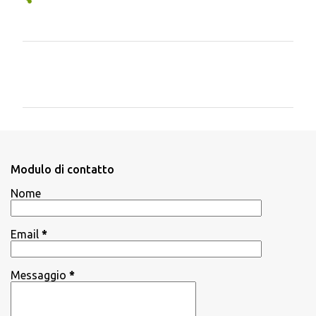
C
o
m
m
e
n
Modulo di contatto
t
Nome
i
Email
*
Messaggio
*