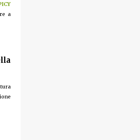
PICY
re a
lla
ltura
ione