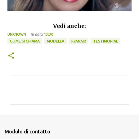
Vedi anche:
in data
UNKNOWN
13:30
COME SI CHIAMA
MODELLA
RYANAIR
TESTIMONIAL
C
o
m
m
e
n
Modulo di contatto
t