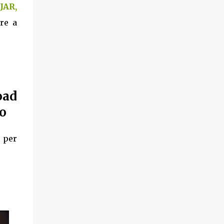
JAR,
tre a
oad
o
i per