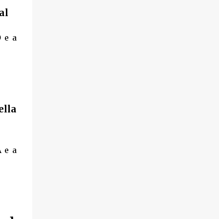
al
O
e a
lla
A
e a