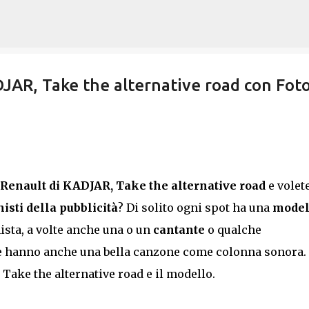
Passa ai contenuti principali
DJAR, Take the alternative road con Foto
o Renault di KADJAR, Take the alternative road
e volet
sti della pubblicità
? Di solito ogni spot ha una
model
sta, a volte anche una o un
cantante
o qualche
te hanno anche una bella canzone come colonna sonora.
ake the alternative road e il modello.