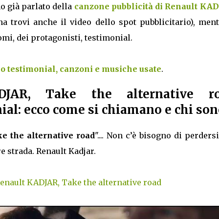
o già parlato della
canzone pubblicità di Renault KAD
a trovi anche il video dello spot pubblicitario), men
nomi, dei protagonisti, testimonial.
io testimonial, canzoni e musiche usate
.
DJAR, Take the alternative r
al: ecco come si chiamano e chi son
e the alternative road
".... Non c’è bisogno di perders
re strada. Renault Kadjar.
Renault KADJAR, Take the alternative road