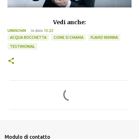
Vedi anche:
in data
UNKNOWN
13:22
ACQUA ROCCHETTA
COME SI CHIAMA
FLAVIO INSINNA
TESTIMONIAL
C
o
m
m
e
n
Modulo di contatto