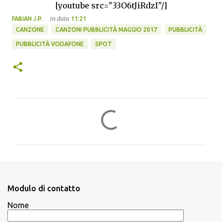
[youtube src="33O6tJiRdzI"/]
in data
FABIAN J.P.
11:21
CANZONE
CANZONI PUBBLICITÀ MAGGIO 2017
PUBBLICITÀ
PUBBLICITÀ VODAFONE
SPOT
C
o
m
m
e
n
Modulo di contatto
t
Nome
i