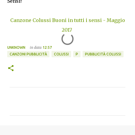
Sensi!
Canzone Colussi Buoni in tutti i sensi - Maggio
2017
in data
UNKNOWN
12:57
CANZONI PUBBLICITÀ
COLUSSI
P
PUBBLICITÀ COLUSSI
C
o
m
m
e