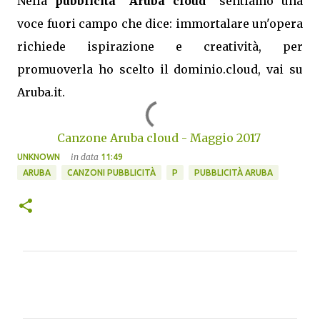
Nella
pubblicità
"
Aruba cloud
" sentiamo una
voce fuori campo che dice: immortalare un'opera
richiede ispirazione e creatività, per
promuoverla ho scelto il dominio.cloud, vai su
Aruba.it.
Canzone Aruba cloud - Maggio 2017
in data
UNKNOWN
11:49
ARUBA
CANZONI PUBBLICITÀ
P
PUBBLICITÀ ARUBA
C
o
m