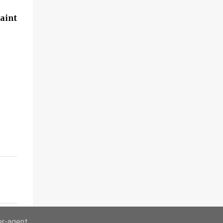
aint
er-agent