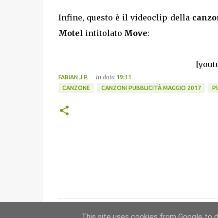
Infine, questo è il videoclip della
canzo
Motel
intitolato
Move
:
[yout
in data
FABIAN J.P.
19:11
CANZONE
CANZONI PUBBLICITÀ MAGGIO 2017
P
C
o
m
m
This site uses cookies from Google to de