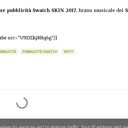
ne pubblicità Swatch SKIN 2017
, brano musicale dei
S
ube src="U9DZkj8Rq6g"/]
UBBLICITÀ
PUBBLICITÀ SWATCH
SPOT
liver its services and to analyze traffic. Your IP address and us