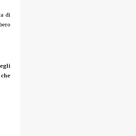
ta di
bbero
egli
 che