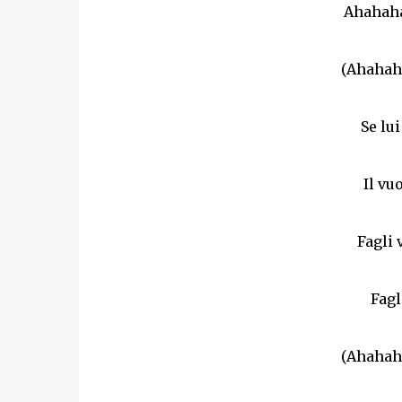
Ahahaha
(Ahahaha
Se lui
Il vu
Fagli 
Fagl
(Ahahaha