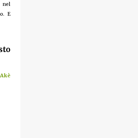
e nel
o. E
sto
 Akè