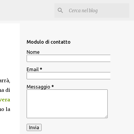
Modulo di contatto
Nome
Email
*
arrà,
Messaggio
*
ma di
vera
no la