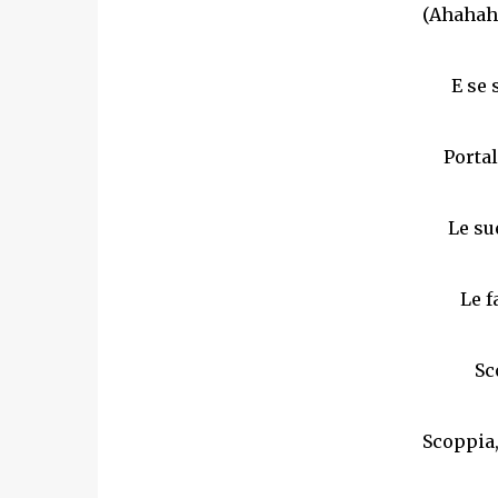
(Ahahaha
E se 
Portal
Le su
Le f
Sc
Scoppia,