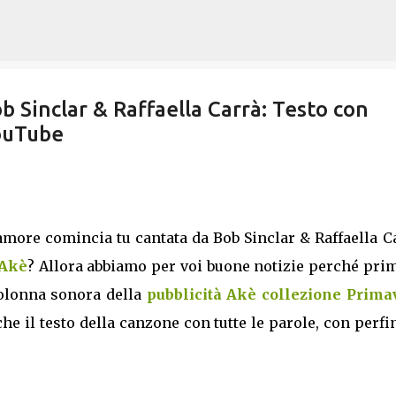
Passa ai contenuti principali
ob Sinclar & Raffaella Carrà: Testo con
YouTube
amore comincia tu cantata da Bob Sinclar & Raffaella C
 Akè
? Allora abbiamo per voi buone notizie perché pri
 colonna sonora della
pubblicità Akè collezione Prima
e il testo della canzone con tutte le parole, con perfi