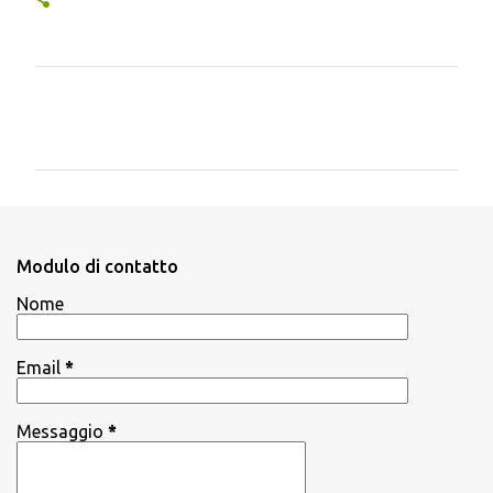
C
o
m
m
e
n
Modulo di contatto
t
Nome
i
Email
*
Messaggio
*