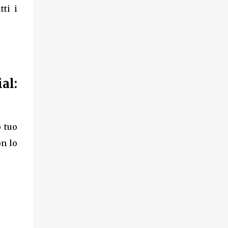
tti i
al:
 tuo
on lo