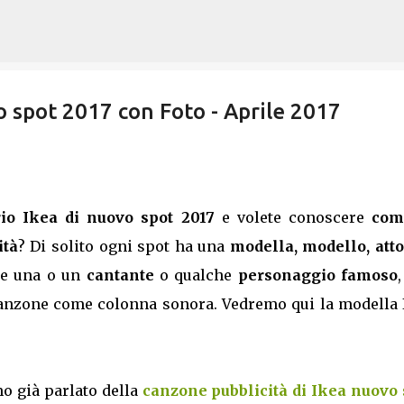
Passa ai contenuti principali
o spot 2017 con Foto - Aprile 2017
rio Ikea di nuovo spot 2017
e volete conoscere
com
ità
? Di solito ogni spot ha una
modella, modello, atto
he una o un
cantante
o qualche
personaggio famoso
,
anzone come colonna sonora. Vedremo qui la modella 
mo già parlato della
canzone pubblicità di Ikea nuovo 