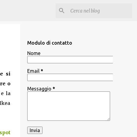
Modulo di contatto
Nome
Email
*
e si
re o
Messaggio
*
 e la
Ikea
spot