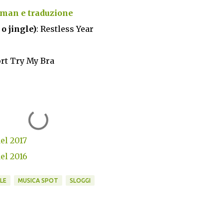
rman e traduzione
o jingle)
: Restless Year
rt Try My Bra
del 2017
del 2016
LE
MUSICA SPOT
SLOGGI