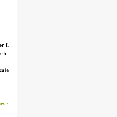
er il
rlo.
cale
mese