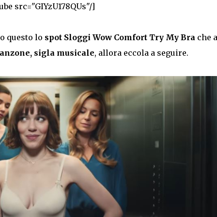
ube src="GIYzU178QUs"/]
io questo lo
spot Sloggi Wow Comfort Try My Bra
che a
anzone, sigla musicale
, allora eccola a seguire.