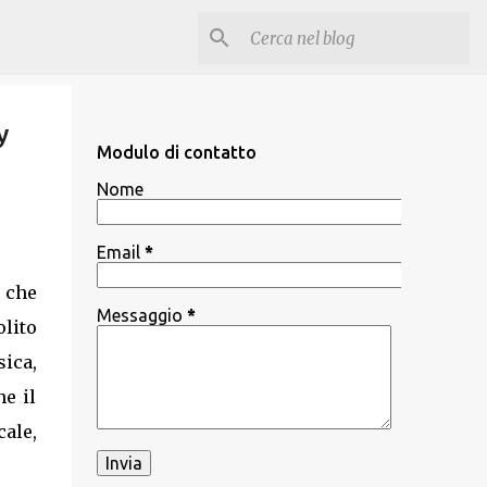
y
Modulo di contatto
Nome
Email
*
ò che
Messaggio
*
olito
ica,
he il
cale,