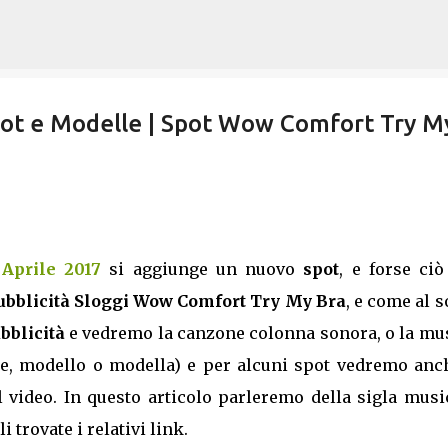
Passa ai contenuti principali
pot e Modelle | Spot Wow Comfort Try M
 Aprile 2017
si aggiunge un nuovo
spot
, e forse ci
bblicità Sloggi Wow Comfort Try My Bra
, e come al s
bblicità
e vedremo la canzone colonna sonora, o la mus
rice, modello o modella) e per alcuni spot vedremo anc
il video. In questo articolo parleremo della sigla musi
i trovate i relativi link.