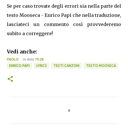
Se per caso trovate degli errori sia nella parte del
testo Mooseca - Enrico Papi che nella traduzione,
lasciateci un commento così provvederemo
subito a correggere!
Vedi anche:
in data
PAOLO
19:28
ENRICO PAPI
LYRICS
TESTI CANZONI
TESTO MOOSECA
C
o
m