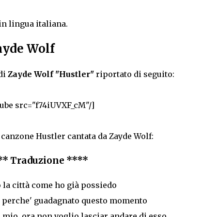
in lingua italiana.
ayde Wolf
di
Zayde Wolf "Hustler"
riportato di seguito:
tube src="f74iUVXF_cM"/]
a canzone Hustler cantata da Zayde Wolf:
** Traduzione ****
la città come ho già possiedo
ma perche' guadagnato questo momento
 mio, ora non voglio lasciar andare di esso