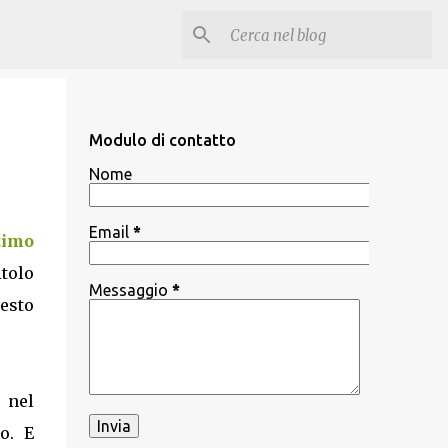
Modulo di contatto
Nome
Email
*
timo
itolo
Messaggio
*
esto
e nel
o. E