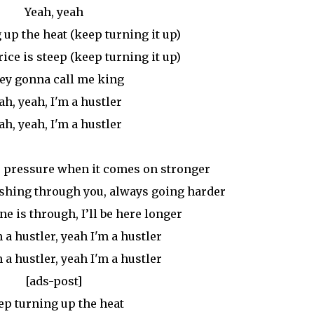
Yeah, yeah
up the heat (keep turning it up)
ice is steep (keep turning it up)
ey gonna call me king
ah, yeah, I'm a hustler
ah, yeah, I'm a hustler
the pressure when it comes on stronger
ushing through you, always going harder
 is through, I’ll be here longer
 a hustler, yeah I'm a hustler
 a hustler, yeah I'm a hustler
[ads-post]
ep turning up the heat