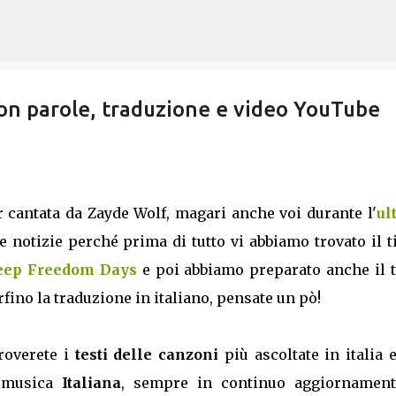
Passa ai contenuti principali
con parole, traduzione e video YouTube
 cantata da Zayde Wolf, magari anche voi durante l'
ul
 notizie perché prima di tutto vi abbiamo trovato il t
Jeep Freedom Days
e poi abbiamo preparato anche il t
rfino la traduzione in italiano, pensate un pò!
troverete i
testi delle canzoni
più ascoltate in italia 
a musica
Italiana
, sempre in continuo aggiornament