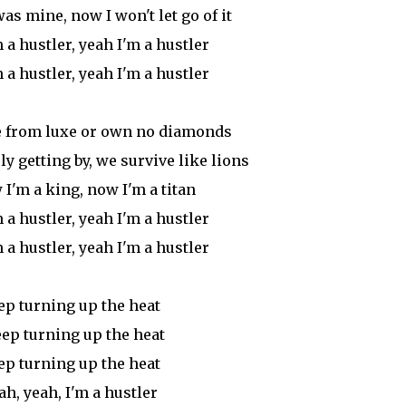
as mine, now I won't let go of it
 a hustler, yeah I'm a hustler
 a hustler, yeah I'm a hustler
e from luxe or own no diamonds
ly getting by, we survive like lions
 I'm a king, now I'm a titan
 a hustler, yeah I'm a hustler
 a hustler, yeah I'm a hustler
ep turning up the heat
eep turning up the heat
ep turning up the heat
ah, yeah, I'm a hustler