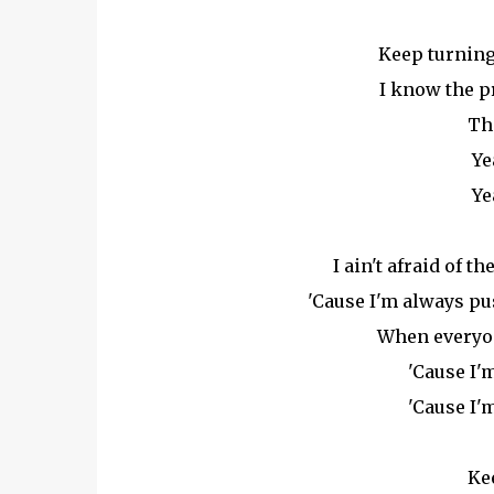
Keep turning 
I know the pr
Th
Ye
Ye
I ain't afraid of 
'Cause I'm always p
When everyone
'Cause I'm
'Cause I'm
Ke