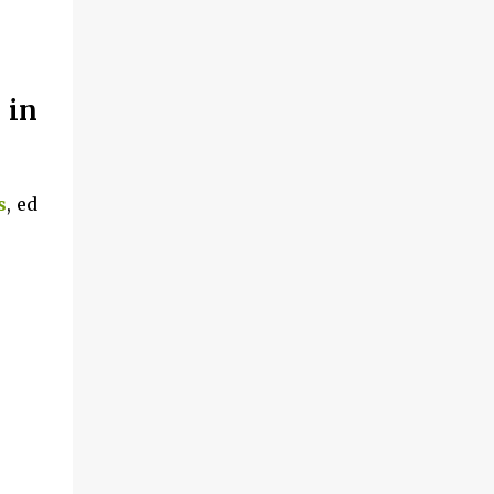
 in
s
, ed