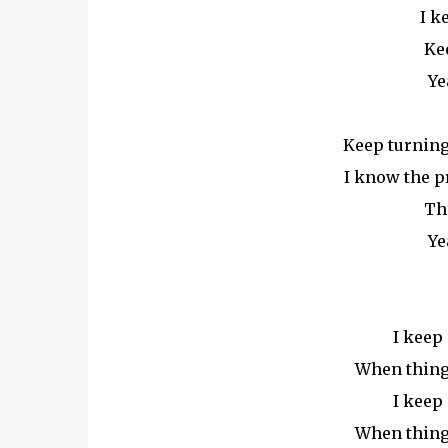
I k
Ke
Ye
Keep turning 
I know the pr
Th
Ye
I keep
When things
I keep
When things