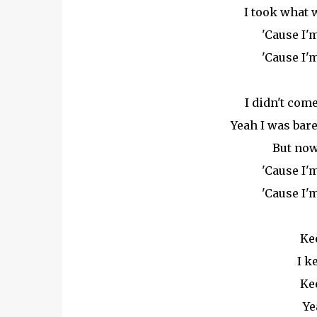
I took what w
'Cause I'm
'Cause I'm
I didn't com
Yeah I was bare
But now
'Cause I'm
'Cause I'm
Ke
I k
Ke
Ye