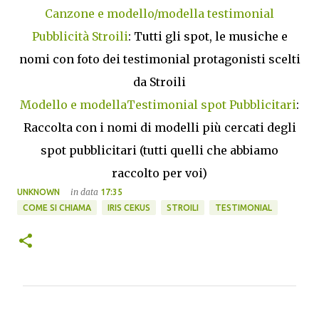
Canzone e modello/modella testimonial
Pubblicità Stroili
: Tutti gli spot, le musiche e
nomi con foto dei testimonial protagonisti scelti
da Stroili
Modello e modellaTestimonial spot Pubblicitari
:
Raccolta con i nomi di modelli più cercati degli
spot pubblicitari (tutti quelli che abbiamo
raccolto per voi)
in data
UNKNOWN
17:35
COME SI CHIAMA
IRIS CEKUS
STROILI
TESTIMONIAL
C