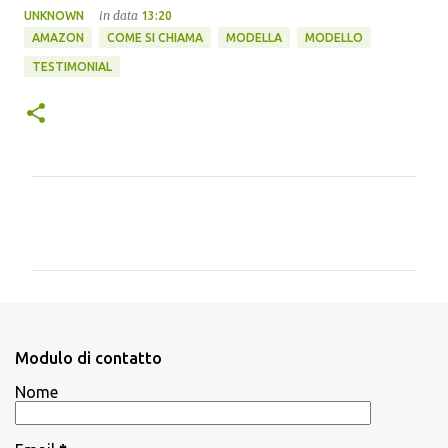
in data
UNKNOWN
13:20
AMAZON
COME SI CHIAMA
MODELLA
MODELLO
TESTIMONIAL
C
o
m
m
e
n
Modulo di contatto
t
Nome
i