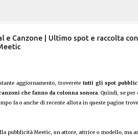
Passa ai contenuti principali
l e Canzone | Ultimo spot e raccolta co
Meetic
ostante aggiornamento, troverete
tutti gli spot pubblic
canzoni che fanno da colonna sonora
. Quindi, se per
tempo fa o anche di recente allora in queste pagine trov
lla pubblicità Meetic, un attore, attrice o modello, ma 