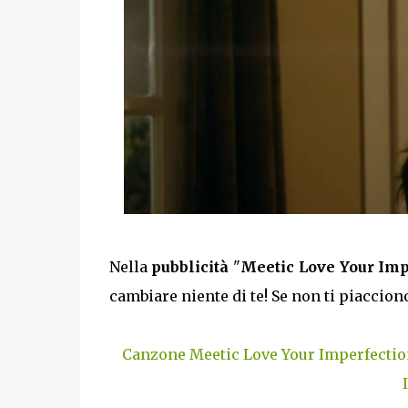
Nella
pubblicità
"
Meetic Love Your Imp
cambiare niente di te! Se non ti piaccion
Canzone Meetic Love Your Imperfectio