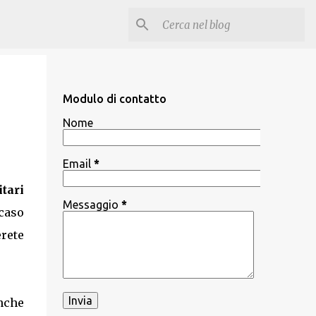
n
Modulo di contatto
Nome
Email
*
itari
Messaggio
*
 caso
erete
anche