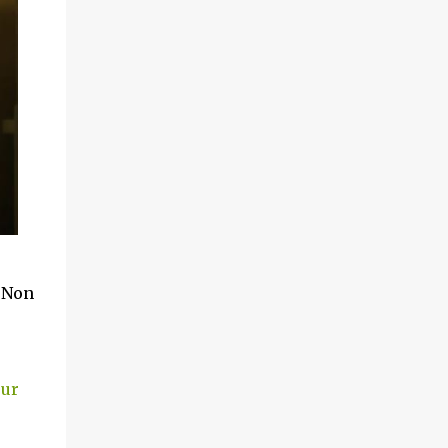
? Non
our