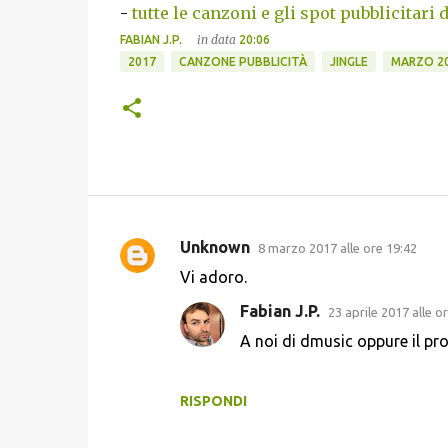
-
tutte le canzoni e gli spot pubblicitari 
in data
FABIAN J.P.
20:06
2017
CANZONE PUBBLICITÀ
JINGLE
MARZO 2
Unknown
8 marzo 2017 alle ore 19:42
C
Vi adoro.
o
Fabian J.P.
23 aprile 2017 alle o
m
A noi di dmusic oppure il pr
m
e
n
RISPONDI
t