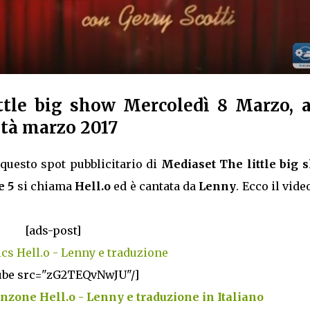
tle big show Mercoledì 8 Marzo, a
ità marzo 2017
questo spot pubblicitario di
Mediaset The little big 
e 5
si chiama
Hell.o
ed è cantata da
Lenny
. Ecco il vide
[ads-post]
ics Hell.o - Lenny e traduzione
ube src="zG2TEQvNwJU"/]
anzone Hell.o - Lenny e traduzione in Italiano