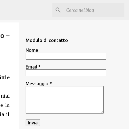
o –
Modulo di contatto
Nome
Email
*
ttle
Messaggio
*
nial
e la
ia il