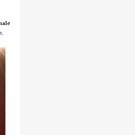
nale
e.