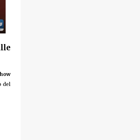
lle
show
o del