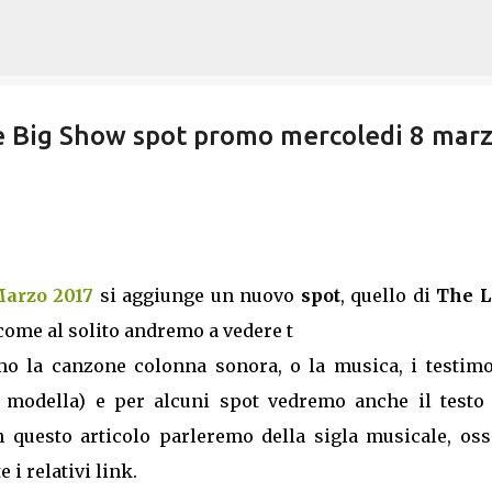
Passa ai contenuti principali
e Big Show spot promo mercoledi 8 marz
Marzo 2017
si aggiunge un nuovo
spot
, quello di
The Li
 come al solito andremo a vedere t
o la canzone colonna sonora, o la musica, i testimo
 o modella) e per alcuni spot vedremo anche il testo 
In questo articolo parleremo della sigla musicale, oss
 i relativi link.