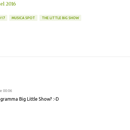
del 2016
017
MUSICA SPOT
THE LITTLE BIG SHOW
re 00:06
ogramma Big Little Show? :-D