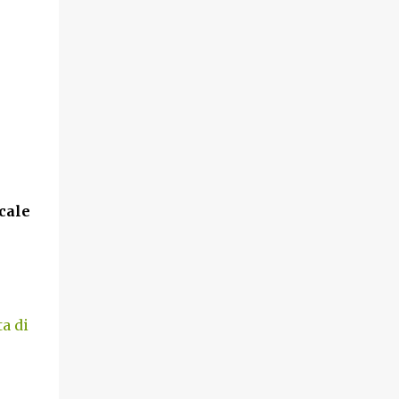
cale
a di