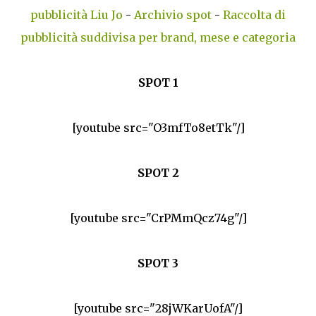
pubblicità Liu Jo
-
Archivio spot
-
Raccolta di
pubblicità suddivisa per brand, mese e categoria
SPOT 1
[youtube src="O3mfTo8etTk"/]
SPOT 2
[youtube src="CrPMmQcz74g"/]
SPOT 3
[youtube src="28jWKarUofA"/]