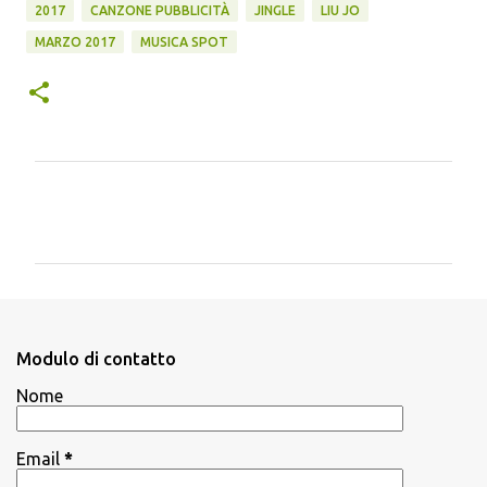
2017
CANZONE PUBBLICITÀ
JINGLE
LIU JO
MARZO 2017
MUSICA SPOT
C
o
m
m
e
n
Modulo di contatto
t
Nome
i
Email
*