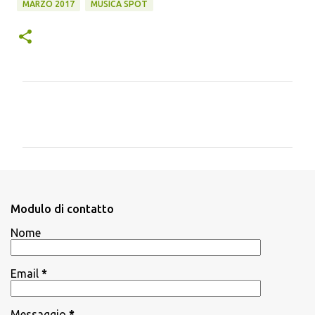
MARZO 2017
MUSICA SPOT
C
o
m
m
e
n
Modulo di contatto
t
Nome
i
Email
*
Messaggio
*