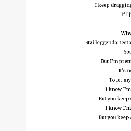
I keep draggin
If I
Why 
Stai leggendo: test
You
But I’m prett
It’s 
To let m
I know I'm
But you keep 
I know I'm
But you keep 