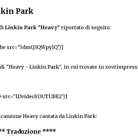
nkin Park
di
Linkin Park "Heavy"
riportato di seguito:
ube src="5dmQ3QWpy1Q"/]
 di "Heavy - Linkin Park", in cui trovate in sovrimpres
e src="IDvideoYOUTUBE2"/]
a canzone Heavy cantata da Linkin Park:
** Traduzione ****