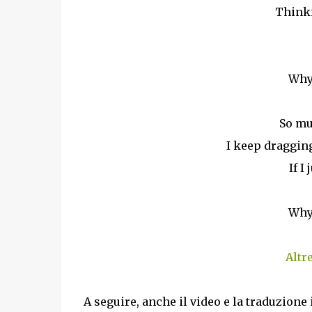
Thinki
Why 
So mu
I keep draggin
If I
Why 
Altr
A seguire, anche il video e la traduzione 