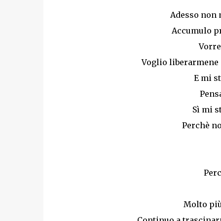
Adesso non m
Accumulo pr
Vorre
Voglio liberarmene 
E mi s
Pensa
Sì mi s
Perchè no
Perc
Molto più
Continuo a trascinar