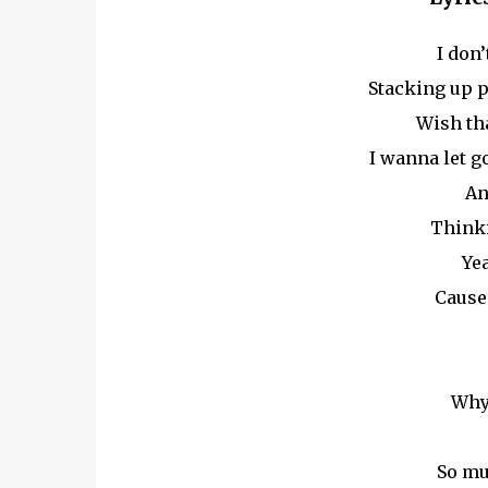
I don
Stacking up p
Wish th
I wanna let g
An
Thinki
Ye
Cause 
Why 
So mu