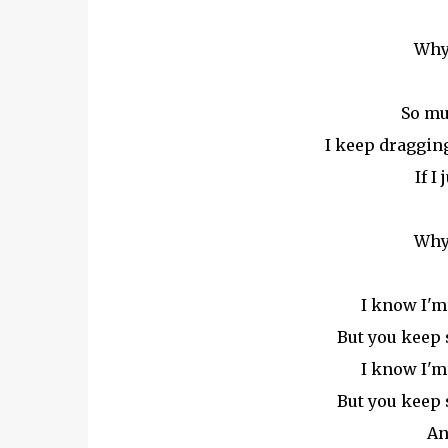
Why 
So mu
I keep draggin
If I
Why 
I know I'm
But you keep 
I know I'm
But you keep 
An