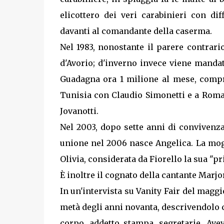
elicottero dei veri carabinieri con dif
davanti al comandante della caserma.
Nel 1983, nonostante il parere contrario
d'Avorio; d'inverno invece viene mandato
Guadagna ora 1 milione al mese, compre
Tunisia con Claudio Simonetti e a Rom
Jovanotti.
Nel 2003, dopo sette anni di convivenz
unione nel 2006 nasce Angelica. La mog
Olivia, considerata da Fiorello la sua "pri
È inoltre il cognato della cantante Marjo
In un'intervista su Vanity Fair del magg
metà degli anni novanta, descrivendolo c
corpo, addetto stampa, segretarie. Ave