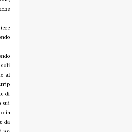
anche
riere
tendo
nendo
 soli
o al
trip
te di
o sui
 mia
to da
di un