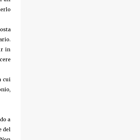
derlo
Costa
ario.
r in
cere
 cui
nio,
odo a
e del
 Non