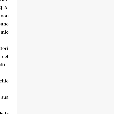
] Al
i non
ssuno
e mio
ttori
 del
tti.
cchio
 sua
della