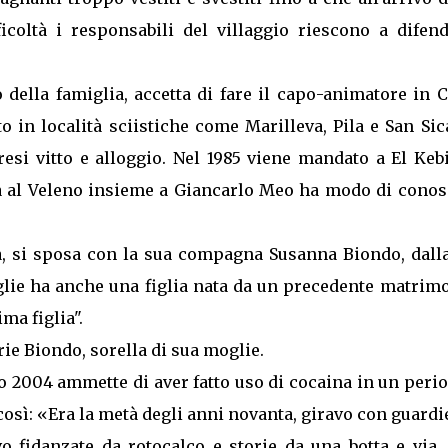
ficoltà i responsabili del villaggio riescono a difen
 della famiglia, accetta di fare il capo-animatore in 
 in località sciistiche come Marilleva, Pila e San Sic
si vitto e alloggio. Nel 1985 viene mandato a El Kebi
a al Veleno insieme a Giancarlo Meo ha modo di conos
a, si sposa con la sua compagna Susanna Biondo, dalla
lie ha anche una figlia nata da un precedente matrimo
ma figlia".
rie Biondo, sorella di sua moglie.
io 2004 ammette di aver fatto uso di cocaina in un peri
osì: «Era la metà degli anni novanta, giravo con guardi
vo fidanzate da rotocalco e storie da una botta e via.