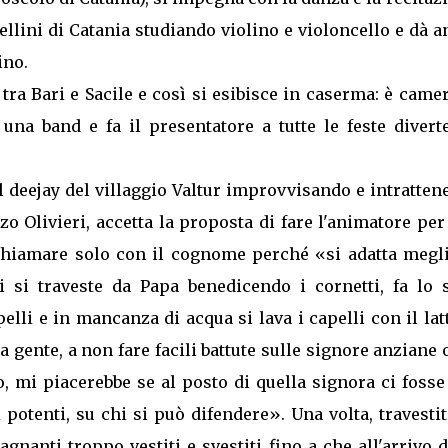
ellini di Catania studiando violino e violoncello e dà 
ino.
 tra Bari e Sacile e così si esibisce in caserma: è came
 una band e fa il presentatore a tutte le feste diver
 il deejay del villaggio Valtur improvvisando e intratte
zo Olivieri, accetta la proposta di fare l'animatore per
i chiamare solo con il cognome perché «si adatta megli
i si traveste da Papa benedicendo i cornetti, fa lo s
lli e in mancanza di acqua si lava i capelli con il lat
 gente, a non fare facili battute sulle signore anziane 
 mi piacerebbe se al posto di quella signora ci fosse
 potenti, su chi si può difendere». Una volta, travesti
agnanti troppo vestiti e svestiti fino a che all'arrivo 