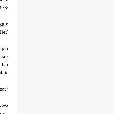
 1978
aggio
ler)
o per
ica a
 bar
alcio
azar"
veva
ione,