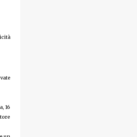
cità
ovate
, 16
tore
 e un