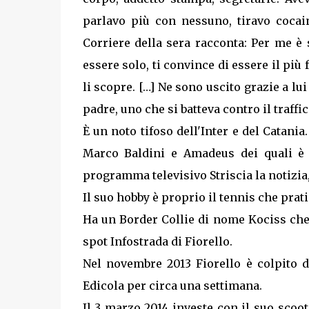
parlavo più con nessuno, tiravo cocai
Corriere della sera racconta: Per me è s
essere solo, ti convince di essere il più
li scopre. […] Ne sono uscito grazie a lu
padre, uno che si batteva contro il traffi
È un noto tifoso dell'Inter e del Catani
Marco Baldini e Amadeus dei quali è st
programma televisivo Striscia la notizia,
Il suo hobby è proprio il tennis che pra
Ha un Border Collie di nome Kociss che a
spot Infostrada di Fiorello.
Nel novembre 2013 Fiorello è colpito d
Edicola per circa una settimana.
Il 3 marzo 2014 investe con il suo scoot