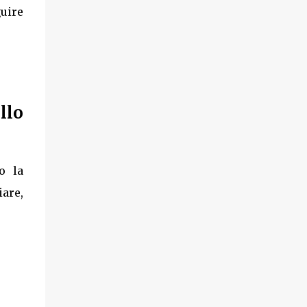
guire
llo
o la
are,