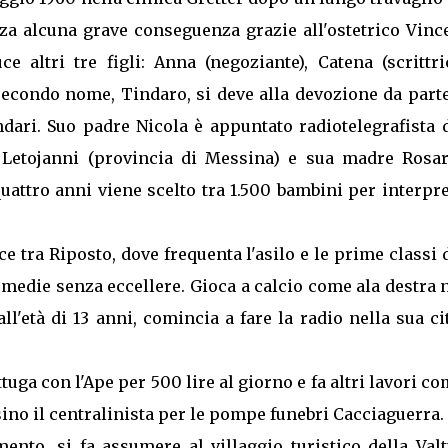
nza alcuna grave conseguenza grazie all'ostetrico Vinc
e altri tre figli: Anna (negoziante), Catena (scrittr
 secondo nome, Tindaro, si deve alla devozione da part
dari. Suo padre Nicola è appuntato radiotelegrafista d
 Letojanni (provincia di Messina) e sua madre Rosar
 quattro anni viene scelto tra 1.500 bambini per interpr
e tra Riposto, dove frequenta l'asilo e le prime classi 
 medie senza eccellere. Gioca a calcio come ala destra 
l'età di 13 anni, comincia a fare la radio nella sua ci
tuga con l'Ape per 500 lire al giorno e fa altri lavori co
sino il centralinista per le pompe funebri Cacciaguerra.
amento, si fa assumere al villaggio turistico della Val