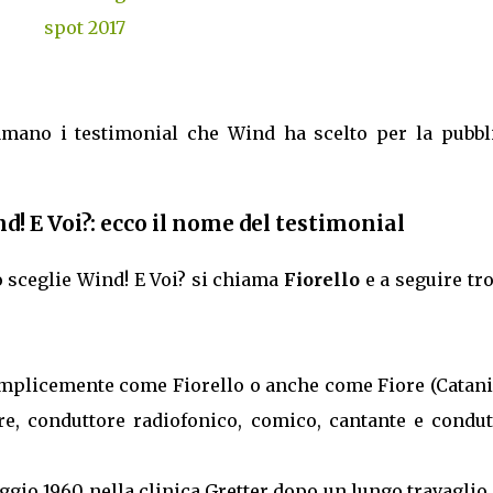
mano i testimonial che Wind ha scelto per la pubbli
d! E Voi?: ecco il nome del testimonial
o sceglie Wind! E Voi? si chiama
Fiorello
e a seguire tr
emplicemente come Fiorello o anche come Fiore (Catania
e, conduttore radiofonico, comico, cantante e condut
aggio 1960 nella clinica Gretter dopo un lungo travaglio