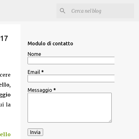
017
Modulo di contatto
Nome
Email
*
cere
llo,
Messaggio
*
ggio
i la
ello