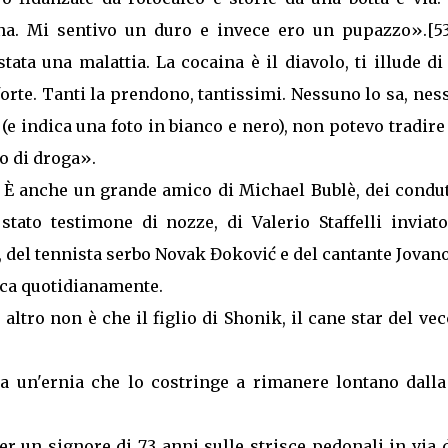
na. Mi sentivo un duro e invece ero un pupazzo».[53
tata una malattia. La cocaina è il diavolo, ti illude d
 forte. Tanti la prendono, tantissimi. Nessuno lo sa, ne
i (e indica una foto in bianco e nero), non potevo tradir
co di droga».
a. È anche un grande amico di Michael Bublè, dei condu
ato testimone di nozze, di Valerio Staffelli inviato
 del tennista serbo Novak Đoković e del cantante Jovano
tica quotidianamente.
ltro non è che il figlio di Shonik, il cane star del ve
a un'ernia che lo costringe a rimanere lontano dalla
er un signore di 73 anni sulle strisce pedonali in via 