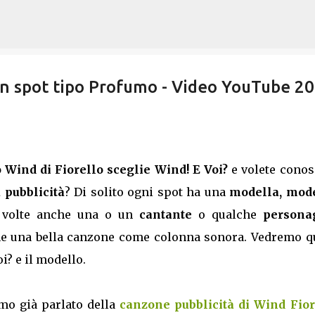
Passa ai contenuti principali
con spot tipo Profumo - Video YouTube 2
o Wind di Fiorello sceglie Wind! E Voi?
e volete conos
 pubblicità
? Di solito ogni spot ha una
modella, mode
 volte anche una o un
cantante
o qualche
persona
he una bella canzone come colonna sonora. Vedremo qu
i? e il modello.
amo già parlato della
canzone pubblicità di Wind Fior