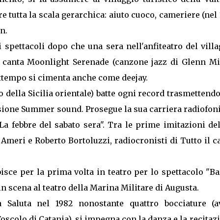
e tutta la scala gerarchica: aiuto cuoco, cameriere (nel
n.
 spettacoli dopo che una sera nell'anfiteatro del vill
e canta Moonlight Serenade (canzone jazz di Glenn Mil
ttempo si cimenta anche come deejay.
o della Sicilia orientale) batte ogni record trasmettend
sione Summer sound. Prosegue la sua carriera radiofon
a febbre del sabato sera". Tra le prime imitazioni del
 Ameri e Roberto Bortoluzzi, radiocronisti di Tutto il c
ibisce per la prima volta in teatro per lo spettacolo "B
 scena al teatro della Marina Militare di Augusta.
a Saluta nel 1982 nonostante quattro bocciature (a
oscolo di Catania), si impegna con la danza e la recitaz