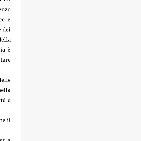
enzo
ice e
e dei
ella
ia è
etare
delle
nella
ttà a
me il
tur a