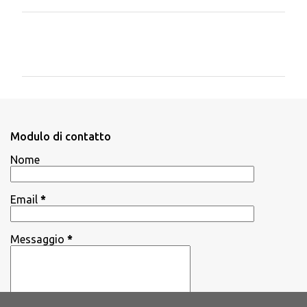
C
o
m
m
e
n
Modulo di contatto
t
Nome
i
Email
*
Messaggio
*