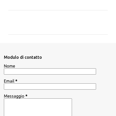
C
o
m
m
e
n
Modulo di contatto
t
Nome
i
Email
*
Messaggio
*