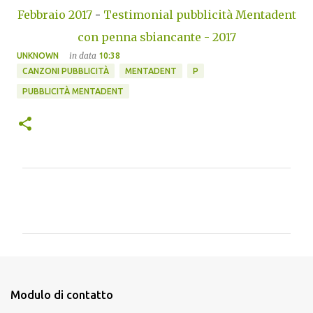
Febbraio 2017
-
Testimonial pubblicità Mentadent
con penna sbiancante - 2017
in data
UNKNOWN
10:38
CANZONI PUBBLICITÀ
MENTADENT
P
PUBBLICITÀ MENTADENT
C
o
m
m
e
n
Modulo di contatto
t