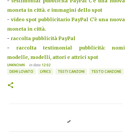
-
testimonial pubblicità PayPal C’è una nuova
moneta in città. e immagini dello spot
-
video spot pubblicitario PayPal C’è una nuova
moneta in città.
-
raccolta pubblicità PayPal
-
raccolta testimonial pubblicità: nomi
modelle, modelli, attori e attrici spot
in data
UNKNOWN
12:02
DEMI LOVATO
LYRICS
TESTI CANZONI
TESTO CANZONE
C
o
m