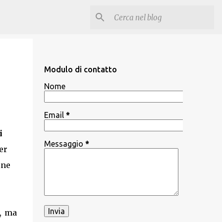
Modulo di contatto
Nome
Email
*
i
Messaggio
*
er
ine
o, ma