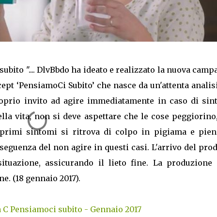
subito ".... DlvBbdo ha ideato e realizzato la nuova cam
ept ‘PensiamoCi Subito’ che nasce da un'attenta analis
oprio invito ad agire immediatamente in caso di sin
lla vita, non si deve aspettare che le cose peggiorin
primi sintomi si ritrova di colpo in pigiama e pien
eguenza del non agire in questi casi. L'arrivo del pro
ituazione, assicurando il lieto fine. La produzione 
e. (18 gennaio 2017).
 C Pensiamoci subito - Gennaio 2017