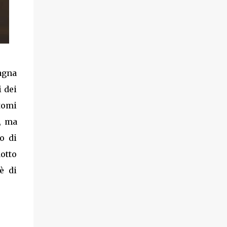
pagna
i dei
tomi
o, ma
o di
dotto
è di