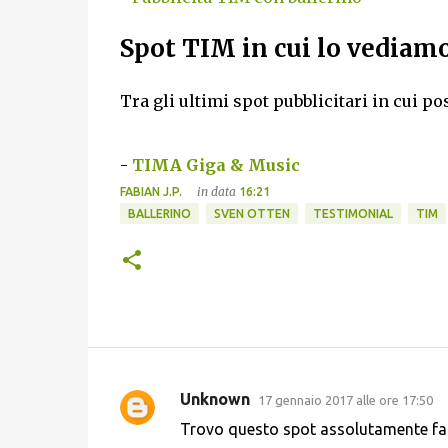
Spot TIM in cui lo vediam
Tra gli ultimi spot pubblicitari in cui p
-
TIMA Giga & Music
in data
FABIAN J.P.
16:21
BALLERINO
SVEN OTTEN
TESTIMONIAL
TIM
Unknown
17 gennaio 2017 alle ore 17:50
C
Trovo questo spot assolutamente fan
o