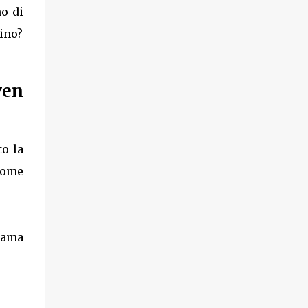
no di
ino?
ven
o la
come
iama