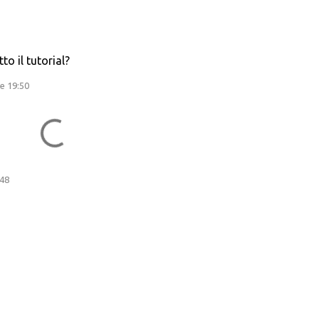
o il tutorial?
re 19:50
:48