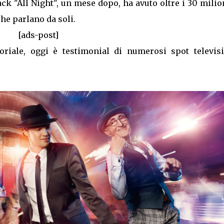
ack "All Night", un mese dopo, ha avuto oltre i 30 milio
he parlano da soli.
[ads-post]
riale, oggi è testimonial di numerosi spot televisi