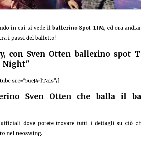
do in cui si vede il
ballerino Spot TIM
, ed ora andia
a i passi del balletto!
ry, con Sven Otten ballerino spot 
l Night"
tube src="5ueJ4-lTa1s"/]
lerino Sven Otten che balla il ba
fficiali dove potete trovare tutti i dettagli su ciò c
ato nel neoswing.