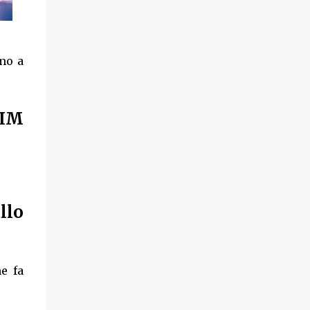
mo a
TIM
llo
he fa