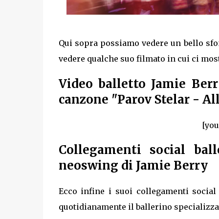
Qui sopra possiamo vedere un bello sfon
vedere qualche suo filmato in cui ci mostr
Video balletto Jamie Ber
canzone "Parov Stelar - Al
[you
Collegamenti social bal
neoswing di Jamie Berry
Ecco infine i suoi collegamenti social u
quotidianamente il ballerino specializz