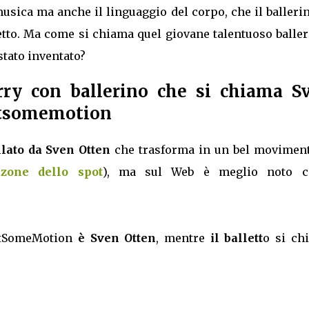
sica ma anche il linguaggio del corpo, che il balleri
tto. Ma come si chiama quel giovane talentuoso baller
stato inventato?
erry con ballerino che si chiama S
stsomemotion
llato da Sven Otten
che trasforma in un bel moviment
zone dello spot
), ma sul Web è meglio noto 
stSomeMotion
è Sven Otten
, mentre
il ballett
o si ch