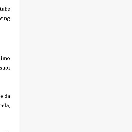
utube
swing
primo
suoi
le da
cela,