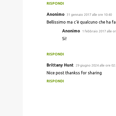
RISPONDI
m
m
Anonimo
31 gennaio 2017 alle ore 10:40
e
Bellissimo ma c'è qualcuno che ha fatt
n
Anonimo
1 febbraio 2017 alle o
t
Si!
i
RISPONDI
Brittany Hunt
29 giugno 2024 alle ore 02
Nice post thankss for sharing
RISPONDI