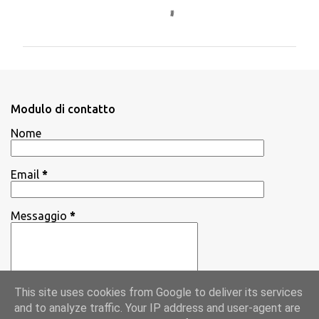
C
o
m
m
e
n
Modulo di contatto
t
Nome
i
Email
*
Messaggio
*
This site uses cookies from Google to deliver its services
and to analyze traffic. Your IP address and user-agent are