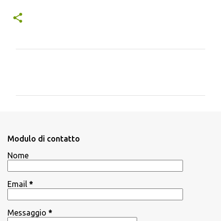
C
o
m
m
e
n
Modulo di contatto
t
Nome
i
Email
*
Messaggio
*