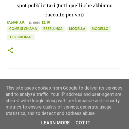
spot pubblicitari (tutti quelli che abbiamo
raccolto per voi)
in data
FABIAN J.P.
12:10
COME SI CHIAMA
ESSELUNGA
MODELLA
MODELLO
TESTIMONIAL
C
o
This site uses cookies from Google to deliver its services
m
and to analyze traffic. Your IP address and user-agent are
shared with Google along with performance and security
m
metrics to ensure quality of service, generate usage
e
statistics, and to detect and address abuse.
n
Modulo di contatto
LEARN MORE
GOT IT
t