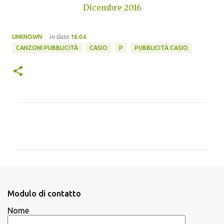
Dicembre 2016
in data
UNKNOWN
16:04
CANZONI PUBBLICITÀ
CASIO
P
PUBBLICITÀ CASIO
C
o
m
m
e
n
Modulo di contatto
t
Nome
i