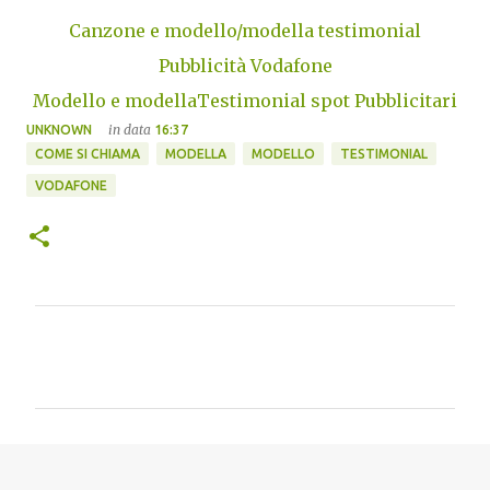
Canzone e modello/modella testimonial
Pubblicità Vodafone
Modello e modellaTestimonial spot Pubblicitari
in data
UNKNOWN
16:37
COME SI CHIAMA
MODELLA
MODELLO
TESTIMONIAL
VODAFONE
C
o
m
m
e