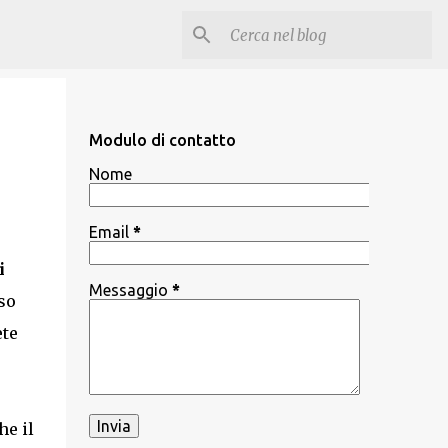
Modulo di contatto
Nome
Email
*
i
Messaggio
*
aso
ete
he il