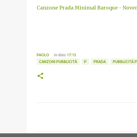
Canzone Prada Minimal Baroque - Nove
in data
PAOLO
17:15
CANZONI PUBBLICITÀ
P
PRADA
PUBBLICITÀ 
C
o
m