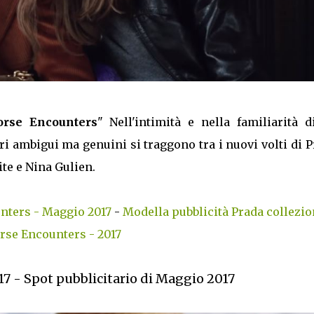
orse Encounters
" Nell'intimità e nella familiarità 
i ambigui ma genuini si traggono tra i nuovi volti di 
ite e Nina Gulien.
nters - Maggio 2017
-
Modella pubblicità Prada collezio
rse Encounters - 2017
17 - Spot pubblicitario di Maggio 2017