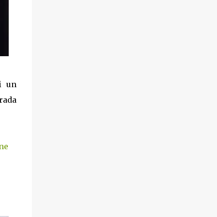
di un
Prada
ne