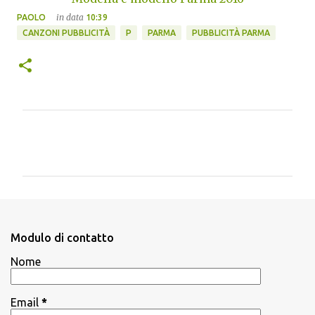
in data
PAOLO
10:39
CANZONI PUBBLICITÀ
P
PARMA
PUBBLICITÀ PARMA
C
o
m
m
e
n
Modulo di contatto
t
Nome
i
Email
*