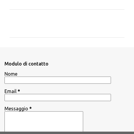
C
o
m
m
e
n
Modulo di contatto
t
Nome
i
Email
*
Messaggio
*