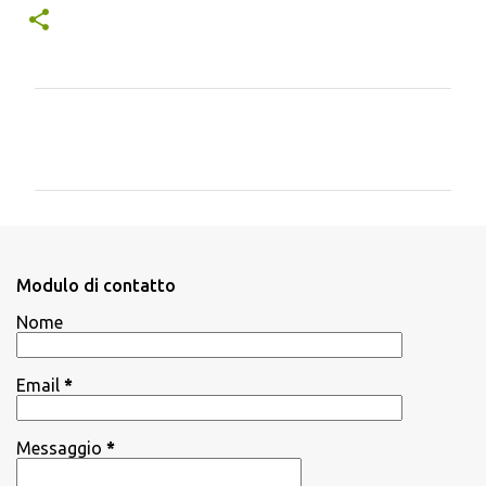
C
o
m
m
e
n
Modulo di contatto
t
Nome
i
Email
*
Messaggio
*